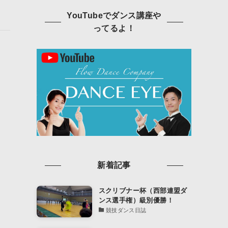
YouTubeでダンス講座や
ってるよ！
新着記事
スクリブナー杯（西部連盟ダ
ンス選手権）級別優勝！
競技ダンス日誌