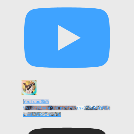
YouTube動画
VVU2c2ZsanR1bFpwT2V2ank3ZlNDSDRBL
nhwb1RSZ0hZaFlJ