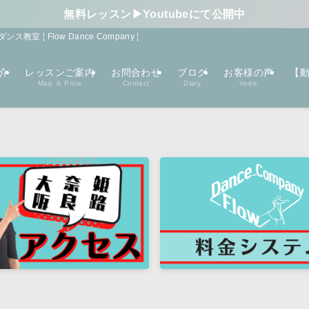
無料レッスン▶︎Youtubeにて公開中
¦ Flow Dance Company ¦
介
レッスンご案内
お問合わせ
ブログ
お客様の声
【動
Map ＆ Price
Contact
Diary
Voice