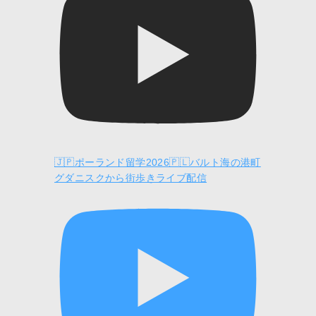
🇯🇵ポーランド留学2026🇵🇱バルト海の港町
グダニスクから街歩きライブ配信