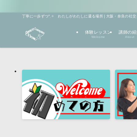
丁寧に一歩ずつ*.✧ わたしがわたしに還る場所 | 大阪・奈良の社交ダンス教室 
体験レッスン
講師の紹
Welcome
About