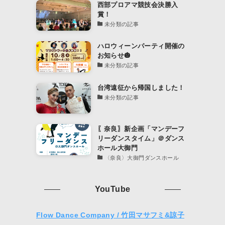
西部プロアマ競技会決勝入
賞！
未分類の記事
ハロウィーンパーティ開催の
お知らせ🎃
未分類の記事
台湾遠征から帰国しました！
未分類の記事
〖奈良〗新企画「マンデーフ
リーダンスタイム」＠ダンス
ホール大御門
〈奈良〉大御門ダンスホール
YouTube
Flow Dance Company / 竹田マサフミ&諒子