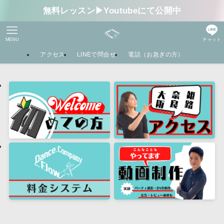
無料レッスン▶︎Youtubeにて公開中
MENU
チャット
アクセス
LINEで問合せ
電話（お急ぎの方）