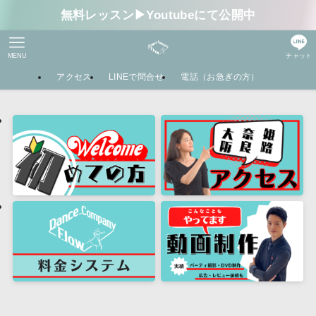
無料レッスン▶︎Youtubeにて公開中
MENU
チャット
アクセス
LINEで問合せ
電話（お急ぎの方）