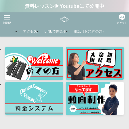
無料レッスン▶︎Youtubeにて公開中
MENU
チャット
アクセス
LINEで問合せ
電話（お急ぎの方）