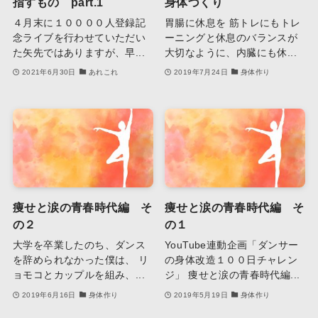
指すもの part.1
身体づくり
４月末に１００００人登録記
胃腸に休息を 筋トレにもトレ
念ライブを行わせていただい
ーニングと休息のバランスが
た矢先ではありますが、早...
大切なように、内臓にも休...
2021年6月30日
あれこれ
2019年7月24日
身体作り
痩せと涙の青春時代編 そ
痩せと涙の青春時代編 そ
の２
の１
大学を卒業したのち、ダンス
YouTube連動企画「ダンサー
を辞められなかった僕は、 リ
の身体改造１００日チャレン
ョモコとカップルを組み、...
ジ」 痩せと涙の青春時代編...
2019年6月16日
身体作り
2019年5月19日
身体作り