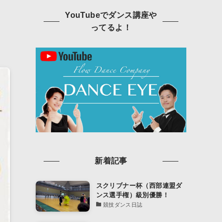
YouTubeでダンス講座や
ってるよ！
新着記事
スクリブナー杯（西部連盟ダ
ンス選手権）級別優勝！
競技ダンス日誌