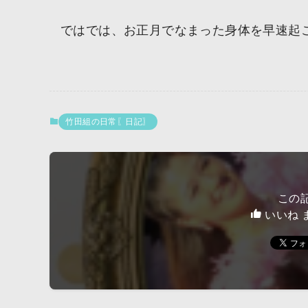
ではでは、お正月でなまった身体を早速起
竹田組の日常〖日記〗
この
いいね 