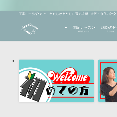
丁寧に一歩ずつ*.✧ わたしがわたしに還る場所 | 大阪・奈良の社交ダンス教室 
体験レッスン
講師の紹
Welcome
About