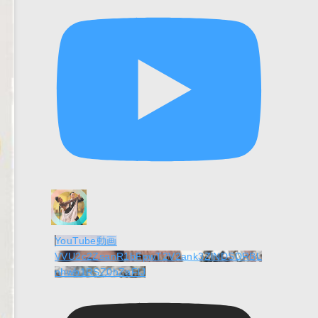
YouTube動画
VVU2c2ZsanR1bFpwT2V2ank3ZlNDSDRBL
nhwb1RSZ0hZaFlJ