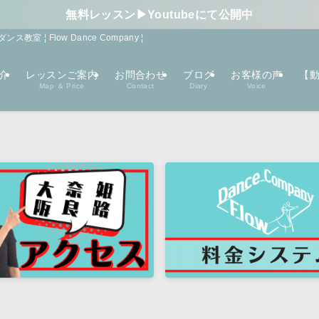
無料レッスン▶︎Youtubeにて公開中
¦ Flow Dance Company ¦
介
レッスンご案内
お問合わせ
ブログ
お客様の声
【動
Map ＆ Price
Contact
Diary
Voice