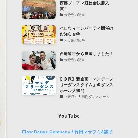
西部プロアマ競技会決勝入
賞！
未分類の記事
ハロウィーンパーティ開催の
お知らせ🎃
未分類の記事
台湾遠征から帰国しました！
未分類の記事
〖奈良〗新企画「マンデーフ
リーダンスタイム」＠ダンス
ホール大御門
〈奈良〉大御門ダンスホール
YouTube
Flow Dance Company / 竹田マサフミ&諒子