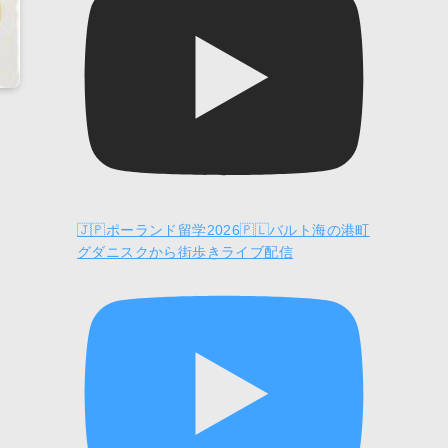
🇯🇵ポーランド留学2026🇵🇱バルト海の港町
グダニスクから街歩きライブ配信